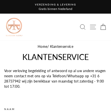
Overslaan
VERZENDING & LEVERING
naar
Gratis binnen Nederland
inhoud
ZOEKEN
NAVIGA
W
Home
/
Klantenservice
KLANTENSERVICE
Voor verloving begeleiding of antwoord op al uw andere vragen
neem contact met ons op via Telefoon/Whatsapp op +31 6
28737942 wij zijn bereikbaar van maandag tot zaterdag - 9:00
tot 17:00.
NAAM