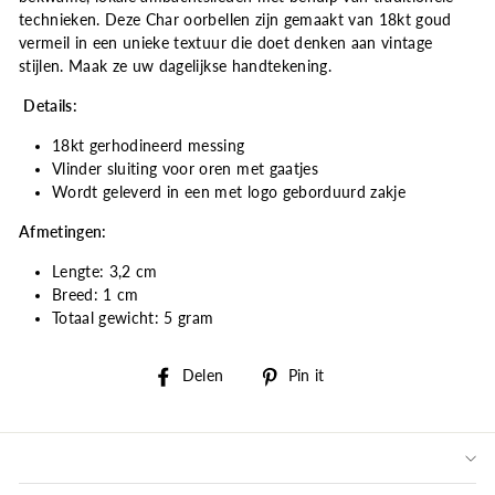
technieken. Deze Char oorbellen zijn gemaakt van 18kt goud
vermeil in een unieke textuur die doet denken aan vintage
stijlen. Maak ze uw dagelijkse handtekening.
Details:
18kt gerhodineerd messing
Vlinder sluiting voor oren met gaatjes
Wordt geleverd in een met logo geborduurd zakje
Afmetingen
:
Lengte: 3,2 cm
Breed: 1 cm
Totaal gewicht: 5 gram
Delen
Pin
Delen
Pin it
op
op
Facebook
Pinterest